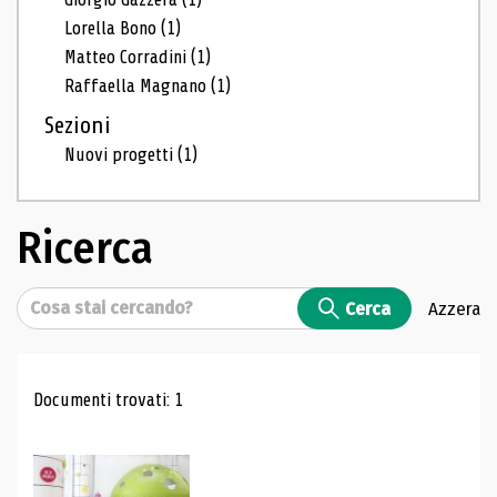
Lorella Bono
(1)
Matteo Corradini
(1)
Raffaella Magnano
(1)
Sezioni
Nuovi progetti
(1)
Ricerca
Cerca
Cerca
Azzera
Risultati di ricerca
Documenti trovati: 1