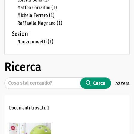
Matteo Corradini
(1)
Michela Ferrero
(1)
Raffaella Magnano
(1)
Sezioni
Nuovi progetti
(1)
Ricerca
Cerca
Cerca
Azzera
Risultati di ricerca
Documenti trovati: 1