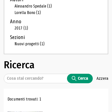
Alessandro Spedale
(1)
Lorella Bono
(1)
Anno
2017
(1)
Sezioni
Nuovi progetti
(1)
Ricerca
Cerca
Cerca
Azzera
Risultati di ricerca
Documenti trovati: 1