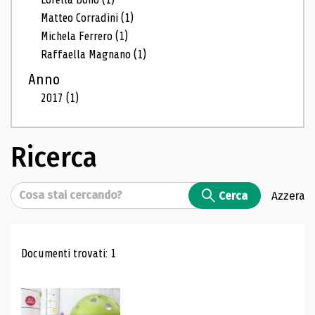
Matteo Corradini
(1)
Michela Ferrero
(1)
Raffaella Magnano
(1)
Anno
2017
(1)
Ricerca
Cerca
Cerca
Azzera
Risultati di ricerca
Documenti trovati: 1