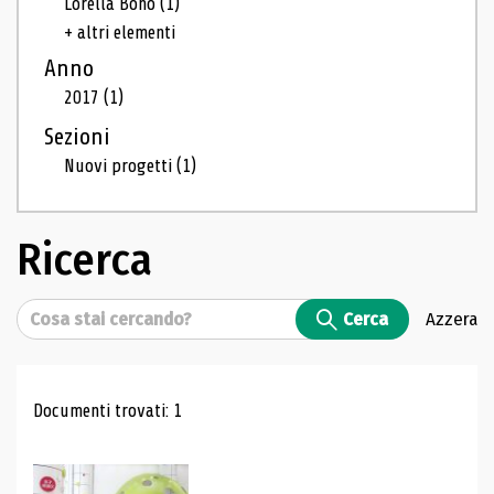
Lorella Bono
(1)
+ altri elementi
Anno
2017
(1)
Sezioni
Nuovi progetti
(1)
Ricerca
Cerca
Cerca
Azzera
Risultati di ricerca
Documenti trovati: 1