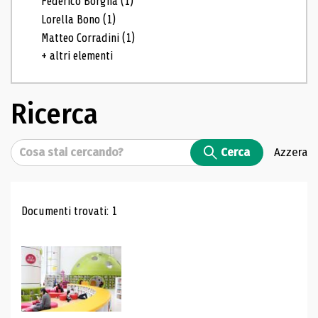
Federico Borgna
(1)
Lorella Bono
(1)
Matteo Corradini
(1)
+ altri elementi
Ricerca
Cerca
Cerca
Azzera
Risultati di ricerca
Documenti trovati: 1