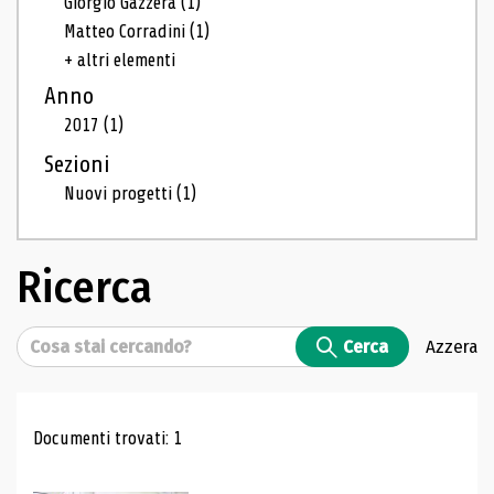
Giorgio Gazzera
(1)
Matteo Corradini
(1)
+ altri elementi
Anno
2017
(1)
Sezioni
Nuovi progetti
(1)
Ricerca
Cerca
Cerca
Azzera
Risultati di ricerca
Documenti trovati: 1