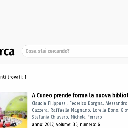
rca
Cerca
ultati di ricerca
ti trovati: 1
A Cuneo prende forma la nuova biblio
Claudia Filippazzi, Federico Borgna, Alessandro
Gazzera, Raffaella Magnano, Lorella Bono, Gio
Stefania Chiavero, Michela Ferrero
anno: 2017, volume: 35, numero: 6