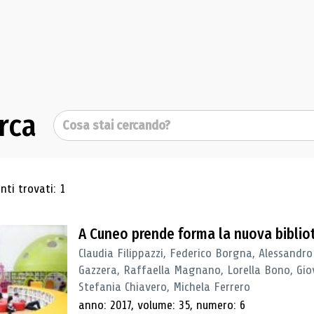
rca
Cerca
ultati di ricerca
ti trovati: 1
A Cuneo prende forma la nuova biblio
Claudia Filippazzi, Federico Borgna, Alessandro
Gazzera, Raffaella Magnano, Lorella Bono, Gio
Stefania Chiavero, Michela Ferrero
anno: 2017, volume: 35, numero: 6