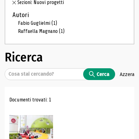
Sezioni: Nuovi progetti
Autori
Fabio Guglielmi
(1)
Raffaella Magnano
(1)
Ricerca
Cerca
Cerca
Azzera
Risultati di ricerca
Documenti trovati: 1