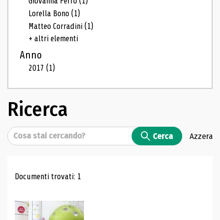
Giovanna Ferro
(1)
Lorella Bono
(1)
Matteo Corradini
(1)
+ altri elementi
Anno
2017
(1)
Ricerca
Cerca
Cerca
Azzera
Risultati di ricerca
Documenti trovati: 1