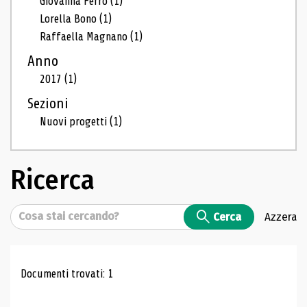
Giovanna Ferro
(1)
Lorella Bono
(1)
Raffaella Magnano
(1)
Anno
2017
(1)
Sezioni
Nuovi progetti
(1)
Ricerca
Cerca
Cerca
Azzera
Risultati di ricerca
Documenti trovati: 1