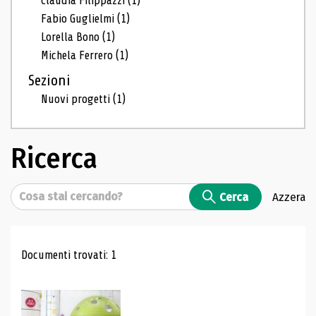
Claudia Filippazzi
(1)
Fabio Guglielmi
(1)
Lorella Bono
(1)
Michela Ferrero
(1)
Sezioni
Nuovi progetti
(1)
Ricerca
Cerca
Cerca
Azzera
Risultati di ricerca
Documenti trovati: 1