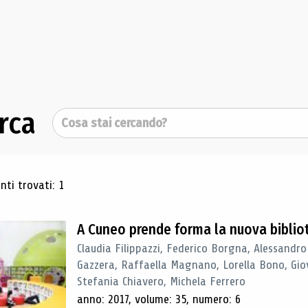
rca
Cerca
ultati di ricerca
ti trovati: 1
A Cuneo prende forma la nuova biblio
Claudia Filippazzi, Federico Borgna, Alessandro
Gazzera, Raffaella Magnano, Lorella Bono, Gio
Stefania Chiavero, Michela Ferrero
anno: 2017, volume: 35, numero: 6