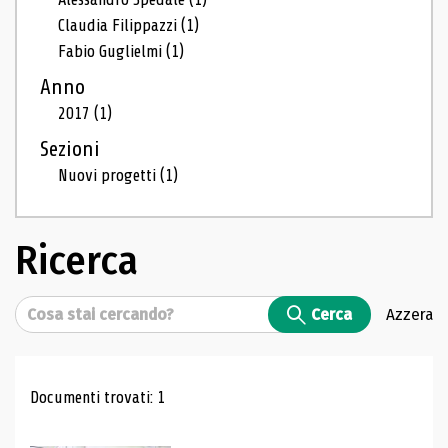
Claudia Filippazzi
(1)
Fabio Guglielmi
(1)
Anno
2017
(1)
Sezioni
Nuovi progetti
(1)
Ricerca
Cerca
Cerca
Azzera
Risultati di ricerca
Documenti trovati: 1