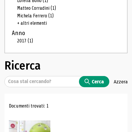
Lorella Bono
(1)
Matteo Corradini
(1)
Michela Ferrero
(1)
+ altri elementi
Anno
2017
(1)
Ricerca
Cerca
Cerca
Azzera
Risultati di ricerca
Documenti trovati: 1