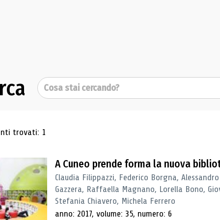
rca
Cerca
ultati di ricerca
ti trovati: 1
A Cuneo prende forma la nuova biblio
Claudia Filippazzi, Federico Borgna, Alessandro
Gazzera, Raffaella Magnano, Lorella Bono, Gio
Stefania Chiavero, Michela Ferrero
anno: 2017, volume: 35, numero: 6