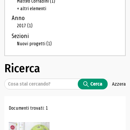
Matteo Corradini
(1)
+ altri elementi
Anno
2017
(1)
Sezioni
Nuovi progetti
(1)
Ricerca
Cerca
Cerca
Azzera
Risultati di ricerca
Documenti trovati: 1