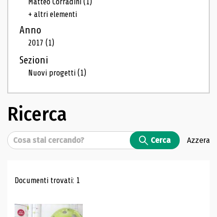
Matteo Corradini
(1)
+ altri elementi
Anno
2017
(1)
Sezioni
Nuovi progetti
(1)
Ricerca
Cerca
Cerca
Azzera
Risultati di ricerca
Documenti trovati: 1