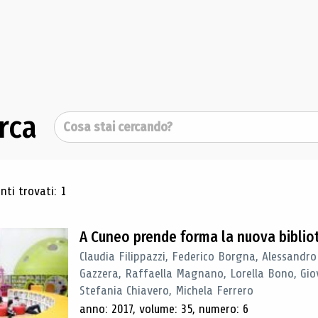
rca
Cerca
ultati di ricerca
ti trovati: 1
A Cuneo prende forma la nuova biblio
Claudia Filippazzi, Federico Borgna, Alessandro
Gazzera, Raffaella Magnano, Lorella Bono, Gio
Stefania Chiavero, Michela Ferrero
anno: 2017, volume: 35, numero: 6