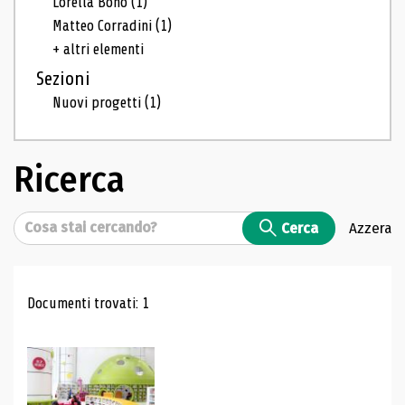
Lorella Bono
(1)
Matteo Corradini
(1)
+ altri elementi
Sezioni
Nuovi progetti
(1)
Ricerca
Cerca
Cerca
Azzera
Risultati di ricerca
Documenti trovati: 1