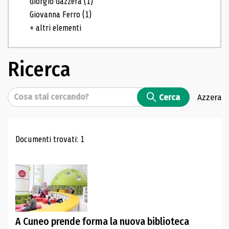
Giorgio Gazzera
(1)
Giovanna Ferro
(1)
+ altri elementi
Ricerca
Cerca
Cerca
Azzera
Risultati di ricerca
Documenti trovati: 1
A Cuneo prende forma la nuova biblioteca