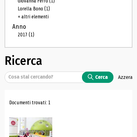
Giovanna Ferro
(1)
Lorella Bono
(1)
+ altri elementi
Anno
2017
(1)
Ricerca
Cerca
Cerca
Azzera
Risultati di ricerca
Documenti trovati: 1