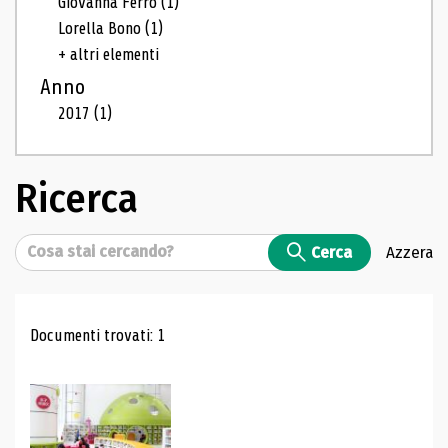
Giovanna Ferro
(1)
Lorella Bono
(1)
+ altri elementi
Anno
2017
(1)
Ricerca
Cerca
Cerca
Azzera
Risultati di ricerca
Documenti trovati: 1