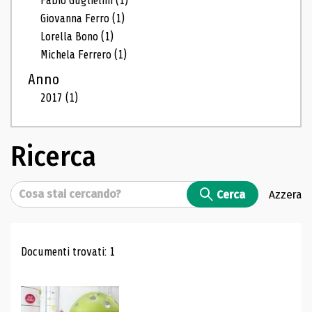
Fabio Guglielmi
(1)
Giovanna Ferro
(1)
Lorella Bono
(1)
Michela Ferrero
(1)
Anno
2017
(1)
Ricerca
Cerca
Cerca
Azzera
Risultati di ricerca
Documenti trovati: 1