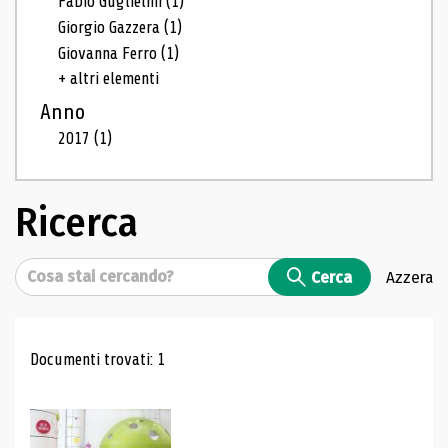
Fabio Guglielmi
(1)
Giorgio Gazzera
(1)
Giovanna Ferro
(1)
+ altri elementi
Anno
2017
(1)
Ricerca
Cerca
Cerca
Azzera
Risultati di ricerca
Documenti trovati: 1