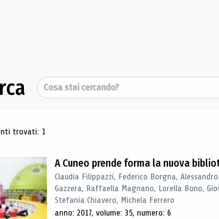
rca
Cerca
ultati di ricerca
ti trovati: 1
A Cuneo prende forma la nuova biblio
Claudia Filippazzi, Federico Borgna, Alessandro
Gazzera, Raffaella Magnano, Lorella Bono, Gio
Stefania Chiavero, Michela Ferrero
anno: 2017, volume: 35, numero: 6