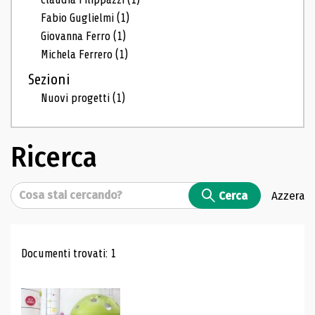
Fabio Guglielmi
(1)
Giovanna Ferro
(1)
Michela Ferrero
(1)
Sezioni
Nuovi progetti
(1)
Ricerca
Cerca
Cerca
Azzera
Risultati di ricerca
Documenti trovati: 1