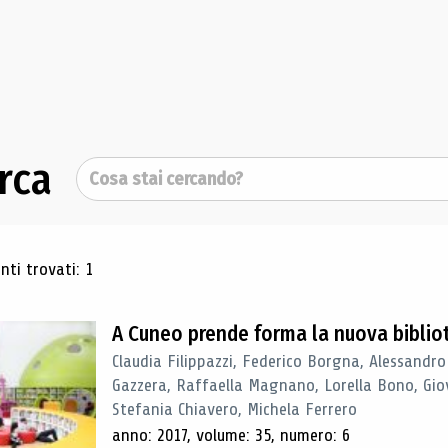
rca
Cerca
ultati di ricerca
ti trovati: 1
A Cuneo prende forma la nuova biblio
Claudia Filippazzi, Federico Borgna, Alessandro
Gazzera, Raffaella Magnano, Lorella Bono, Gio
Stefania Chiavero, Michela Ferrero
anno: 2017, volume: 35, numero: 6