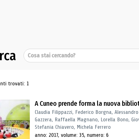
rca
Cerca
ultati di ricerca
ti trovati: 1
A Cuneo prende forma la nuova biblio
Claudia Filippazzi, Federico Borgna, Alessandro
Gazzera, Raffaella Magnano, Lorella Bono, Gio
Stefania Chiavero, Michela Ferrero
anno: 2017, volume: 35, numero: 6