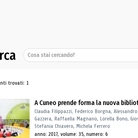
rca
Cerca
ultati di ricerca
ti trovati: 1
A Cuneo prende forma la nuova biblio
Claudia Filippazzi, Federico Borgna, Alessandro
Gazzera, Raffaella Magnano, Lorella Bono, Gio
Stefania Chiavero, Michela Ferrero
anno: 2017, volume: 35, numero: 6