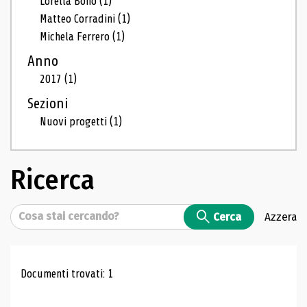
Lorella Bono
(1)
Matteo Corradini
(1)
Michela Ferrero
(1)
Anno
2017
(1)
Sezioni
Nuovi progetti
(1)
Ricerca
Cerca
Cerca
Azzera
Risultati di ricerca
Documenti trovati: 1