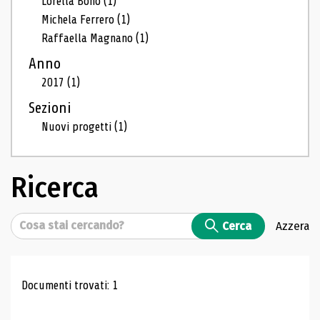
Lorella Bono
(1)
Michela Ferrero
(1)
Raffaella Magnano
(1)
Anno
2017
(1)
Sezioni
Nuovi progetti
(1)
Ricerca
Cerca
Cerca
Azzera
Risultati di ricerca
Documenti trovati: 1