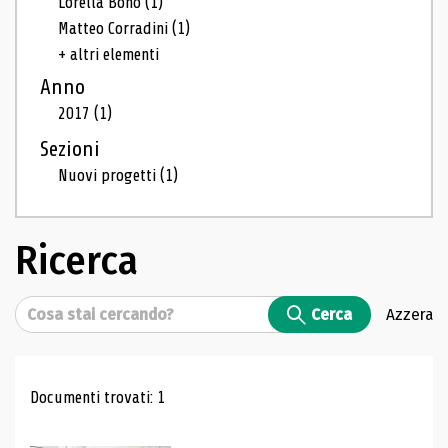
Lorella Bono
(1)
Matteo Corradini
(1)
+ altri elementi
Anno
2017
(1)
Sezioni
Nuovi progetti
(1)
Ricerca
Cerca
Cerca
Azzera
Risultati di ricerca
Documenti trovati: 1