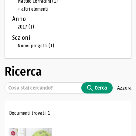
Matteo Corradini
(1)
+ altri elementi
Anno
2017
(1)
Sezioni
Nuovi progetti
(1)
Ricerca
Cerca
Cerca
Azzera
Risultati di ricerca
Documenti trovati: 1