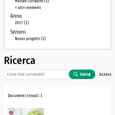
Matteo Corradini
(1)
+ altri elementi
Anno
2017
(1)
Sezioni
Nuovi progetti
(1)
Ricerca
Cerca
Cerca
Azzera
Risultati di ricerca
Documenti trovati: 1