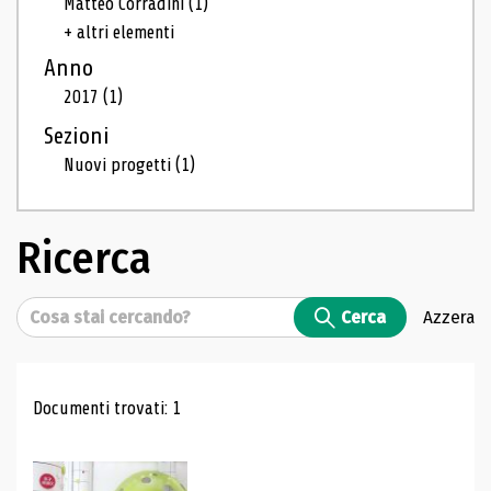
Matteo Corradini
(1)
+ altri elementi
Anno
2017
(1)
Sezioni
Nuovi progetti
(1)
Ricerca
Cerca
Cerca
Azzera
Risultati di ricerca
Documenti trovati: 1