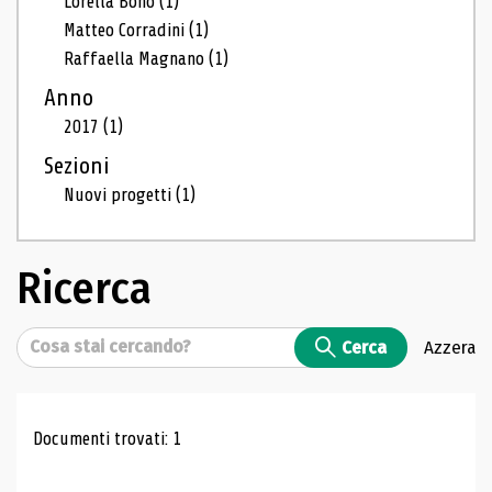
Lorella Bono
(1)
Matteo Corradini
(1)
Raffaella Magnano
(1)
Anno
2017
(1)
Sezioni
Nuovi progetti
(1)
Ricerca
Cerca
Cerca
Azzera
Risultati di ricerca
Documenti trovati: 1