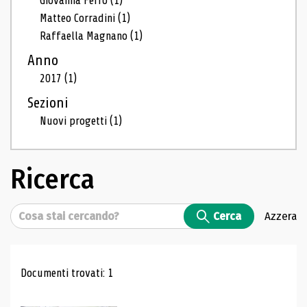
Giovanna Ferro
(1)
Matteo Corradini
(1)
Raffaella Magnano
(1)
Anno
2017
(1)
Sezioni
Nuovi progetti
(1)
Ricerca
Cerca
Cerca
Azzera
Risultati di ricerca
Documenti trovati: 1