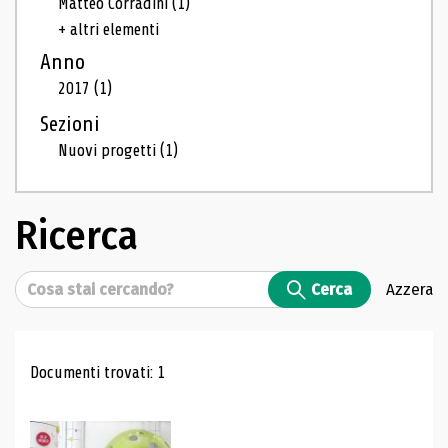
Matteo Corradini
(1)
+ altri elementi
Anno
2017
(1)
Sezioni
Nuovi progetti
(1)
Ricerca
Cerca
Cerca
Azzera
Risultati di ricerca
Documenti trovati: 1