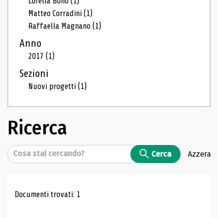
Lorella Bono
(1)
Matteo Corradini
(1)
Raffaella Magnano
(1)
Anno
2017
(1)
Sezioni
Nuovi progetti
(1)
Ricerca
Cerca
Cerca
Azzera
Risultati di ricerca
Documenti trovati: 1