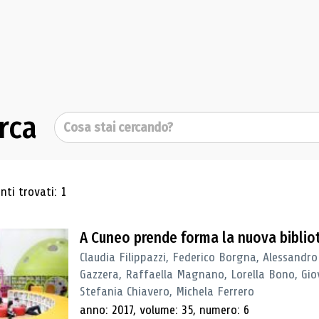
rca
Cerca
ultati di ricerca
ti trovati: 1
A Cuneo prende forma la nuova biblio
Claudia Filippazzi, Federico Borgna, Alessandro
Gazzera, Raffaella Magnano, Lorella Bono, Gio
Stefania Chiavero, Michela Ferrero
anno: 2017, volume: 35, numero: 6