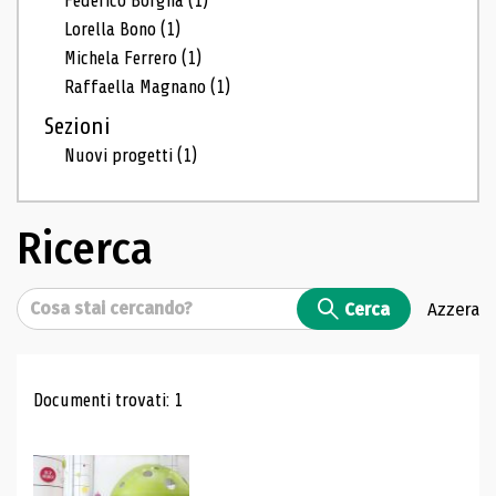
Federico Borgna
(1)
Lorella Bono
(1)
Michela Ferrero
(1)
Raffaella Magnano
(1)
Sezioni
Nuovi progetti
(1)
Ricerca
Cerca
Cerca
Azzera
Risultati di ricerca
Documenti trovati: 1