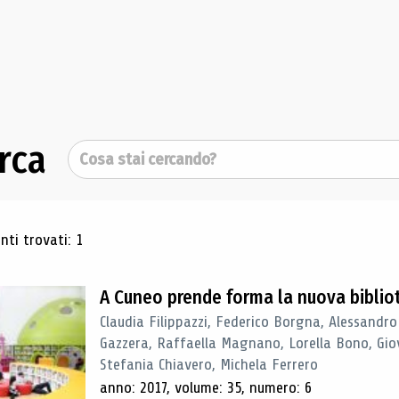
rca
Cerca
ultati di ricerca
ti trovati: 1
A Cuneo prende forma la nuova biblio
Claudia Filippazzi, Federico Borgna, Alessandro
Gazzera, Raffaella Magnano, Lorella Bono, Gio
Stefania Chiavero, Michela Ferrero
anno: 2017, volume: 35, numero: 6