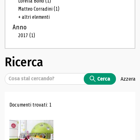
Lorella Bono
(1)
Matteo Corradini
(1)
+ altri elementi
Anno
2017
(1)
Ricerca
Cerca
Cerca
Azzera
Risultati di ricerca
Documenti trovati: 1