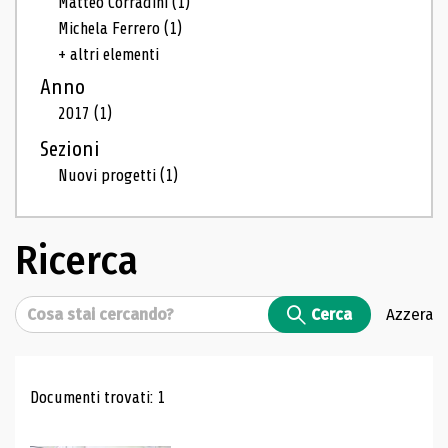
Matteo Corradini
(1)
Michela Ferrero
(1)
+ altri elementi
Anno
2017
(1)
Sezioni
Nuovi progetti
(1)
Ricerca
Cerca
Cerca
Azzera
Risultati di ricerca
Documenti trovati: 1