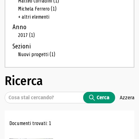
Matteo Corradini
(1)
Michela Ferrero
(1)
+ altri elementi
Anno
2017
(1)
Sezioni
Nuovi progetti
(1)
Ricerca
Cerca
Cerca
Azzera
Risultati di ricerca
Documenti trovati: 1