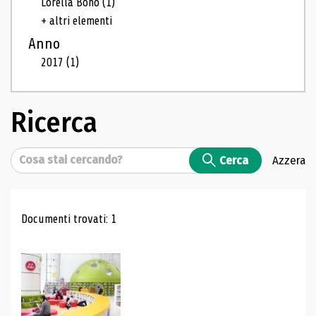
Lorella Bono
(1)
+ altri elementi
Anno
2017
(1)
Ricerca
Cerca
Cerca
Azzera
Risultati di ricerca
Documenti trovati: 1