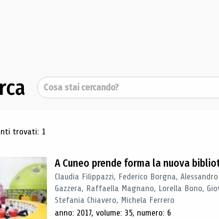
rca
Cerca
ultati di ricerca
ti trovati: 1
A Cuneo prende forma la nuova biblio
Claudia Filippazzi, Federico Borgna, Alessandro
Gazzera, Raffaella Magnano, Lorella Bono, Gio
Stefania Chiavero, Michela Ferrero
anno: 2017, volume: 35, numero: 6