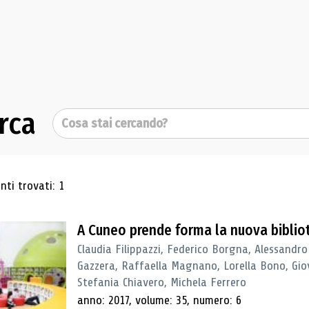
rca
Cerca
ultati di ricerca
ti trovati: 1
A Cuneo prende forma la nuova biblio
Claudia Filippazzi, Federico Borgna, Alessandro
Gazzera, Raffaella Magnano, Lorella Bono, Gio
Stefania Chiavero, Michela Ferrero
anno: 2017, volume: 35, numero: 6